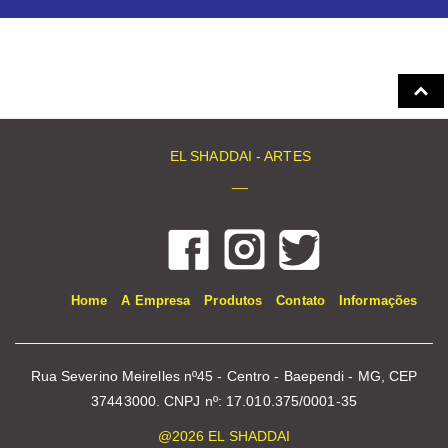
EL SHADDAI - ARTES
__
Home
A Empresa
Produtos
Contato
Informações
Rua Severino Meirelles nº45 - Centro - Baependi - MG, CEP
37443000. CNPJ nº: 17.010.375/0001-35
@2026 EL SHADDAI