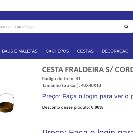
BAÚS E MALETAS
CACHEPÔS
CESTAS
DECORAÇÃO
CESTA FRALDEIRA S/ COR
Código do item: 41
Tamanho (ou Cor): 40X40X10
Preço: Faça o login para ver o 
Desconto desse produto:
0.00%
Preço: Faça o login par