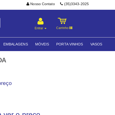
Nosso Contato
(35)3343-2025
Carrinho
Entrar
EMBALAGENS
MÓVEIS
PORTA VINHOS
VASOS
DA
preço
a ver o preço