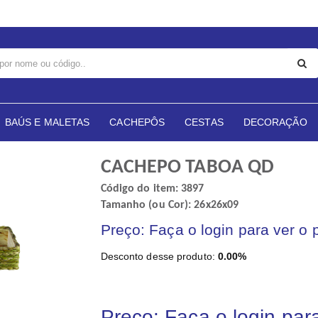
BAÚS E MALETAS
CACHEPÔS
CESTAS
DECORAÇÃO
CACHEPO TABOA QD
Código do item: 3897
Tamanho (ou Cor): 26x26x09
Preço: Faça o login para ver o 
Desconto desse produto:
0.00%
Preço: Faça o login par