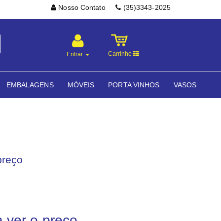
Nosso Contato
(35)3343-2025
Carrinho
Entrar
EMBALAGENS
MÓVEIS
PORTA VINHOS
VASOS
preço
a ver o preço