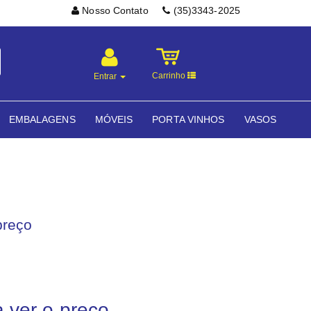
Nosso Contato
(35)3343-2025
Carrinho
Entrar
EMBALAGENS
MÓVEIS
PORTA VINHOS
VASOS
preço
a ver o preço