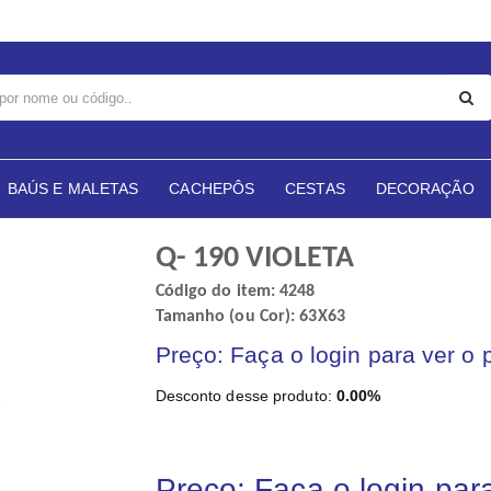
BAÚS E MALETAS
CACHEPÔS
CESTAS
DECORAÇÃO
Q- 190 VIOLETA
Código do item: 4248
Tamanho (ou Cor): 63X63
Preço: Faça o login para ver o 
Desconto desse produto:
0.00%
Preço: Faça o login par