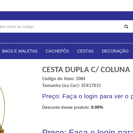
BAÚS E MALETAS
CACHEPÔS
CESTAS
DECORAÇÃO
CESTA DUPLA C/ COLUNA
Código do item: 1084
Tamanho (ou Cor): 35X17X15
Preço: Faça o login para ver o 
Desconto desse produto:
0.00%
Preço: Faça o login par