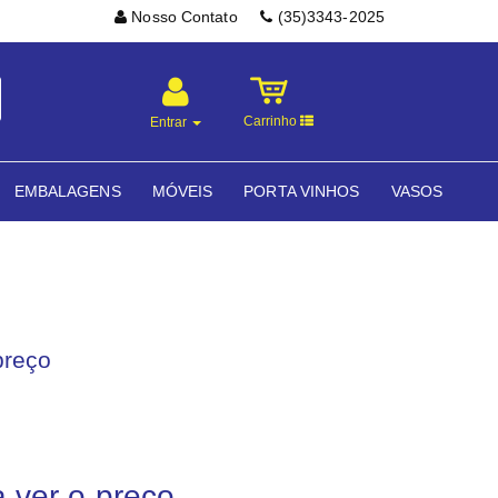
Nosso Contato
(35)3343-2025
Carrinho
Entrar
EMBALAGENS
MÓVEIS
PORTA VINHOS
VASOS
preço
a ver o preço