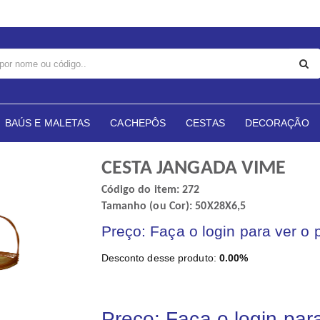
BAÚS E MALETAS
CACHEPÔS
CESTAS
DECORAÇÃO
CESTA JANGADA VIME
Código do item: 272
Tamanho (ou Cor): 50X28X6,5
Preço: Faça o login para ver o 
Desconto desse produto:
0.00%
Preço: Faça o login par