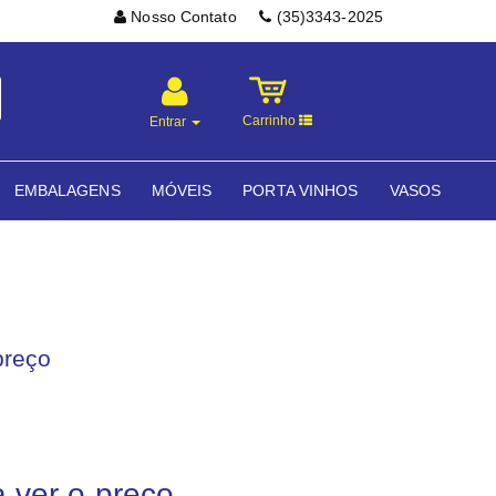
Nosso Contato
(35)3343-2025
Carrinho
Entrar
EMBALAGENS
MÓVEIS
PORTA VINHOS
VASOS
preço
a ver o preço