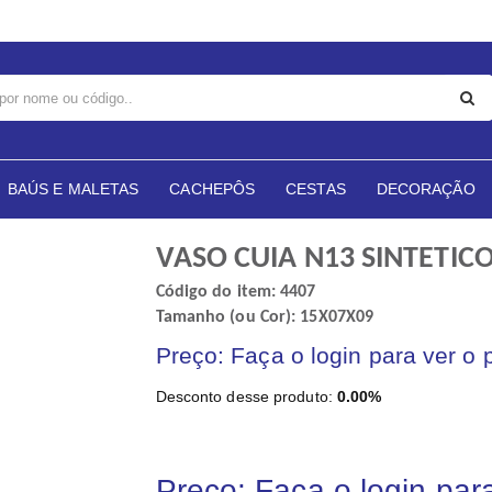
BAÚS E MALETAS
CACHEPÔS
CESTAS
DECORAÇÃO
VASO CUIA N13 SINTETIC
Código do item: 4407
Tamanho (ou Cor): 15X07X09
Preço: Faça o login para ver o 
Desconto desse produto:
0.00%
Preço: Faça o login par