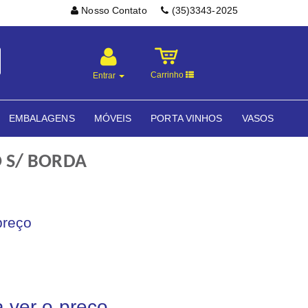
Nosso Contato
(35)3343-2025
Carrinho
Entrar
EMBALAGENS
MÓVEIS
PORTA VINHOS
VASOS
O S/ BORDA
preço
a ver o preço