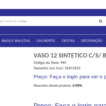
BAÚS E MALETAS
CACHEPÔS
CESTAS
DECORAÇÃO
VASO 12 SINTETICO C/S/
Código do item: 944
Tamanho (ou Cor): 16X11X12
Preço: Faça o login para ver o 
Desconto desse produto:
0.00%
Preço: Faça o login par