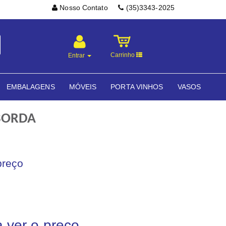
Nosso Contato
(35)3343-2025
Carrinho
Entrar
EMBALAGENS
MÓVEIS
PORTA VINHOS
VASOS
 BORDA
preço
a ver o preço