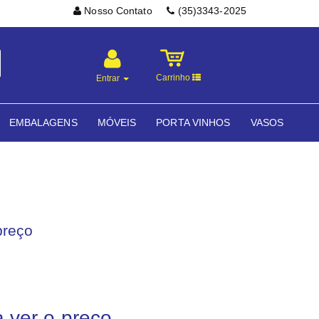
Nosso Contato
(35)3343-2025
Carrinho
Entrar
EMBALAGENS
MÓVEIS
PORTA VINHOS
VASOS
preço
a ver o preço