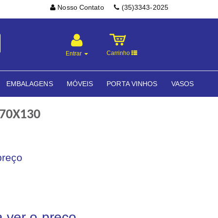
Nosso Contato
(35)3343-2025
Carrinho
Entrar
EMBALAGENS
MÓVEIS
PORTA VINHOS
VASOS
70X130
preço
a ver o preço