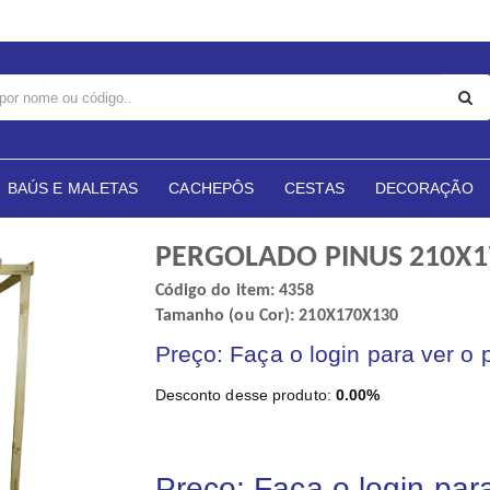
BAÚS E MALETAS
CACHEPÔS
CESTAS
DECORAÇÃO
PERGOLADO PINUS 210X1
Código do item: 4358
Tamanho (ou Cor): 210X170X130
Preço: Faça o login para ver o 
Desconto desse produto:
0.00%
Preço: Faça o login par