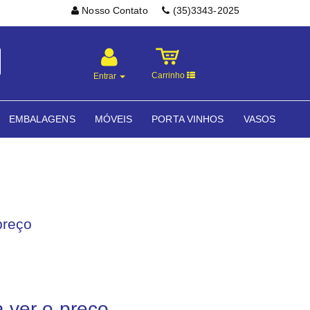
Nosso Contato
(35)3343-2025
Carrinho
Entrar
EMBALAGENS
MÓVEIS
PORTA VINHOS
VASOS
preço
a ver o preço