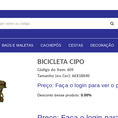
BAÚS E MALETAS
CACHEPÔS
CESTAS
DECORAÇÃO
BICICLETA CIPO
Código do item: 609
Tamanho (ou Cor): 66X18X40
Preço: Faça o login para ver o 
Desconto desse produto:
0.00%
Preço: Faça o login par