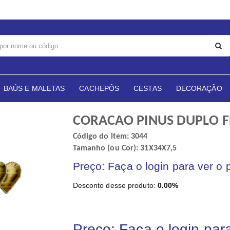
BAÚS E MALETAS
CACHEPÔS
CESTAS
DECORAÇÃO
CORACAO PINUS DUPLO 
Código do item: 3044
Tamanho (ou Cor): 31X34X7,5
Preço: Faça o login para ver o 
Desconto desse produto:
0.00%
Preço: Faça o login par