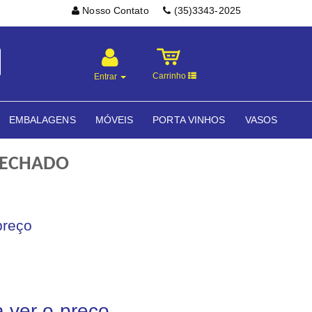
Nosso Contato
(35)3343-2025
Carrinho
Entrar
EMBALAGENS
MÓVEIS
PORTA VINHOS
VASOS
FECHADO
preço
a ver o preço