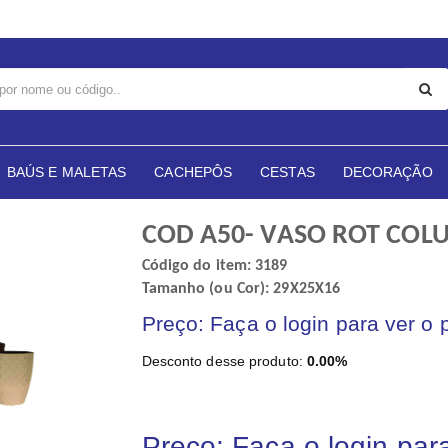
BAÚS E MALETAS
CACHEPÔS
CESTAS
DECORAÇÃO
COD A50- VASO ROT COL
Código do item: 3189
Tamanho (ou Cor): 29X25X16
Preço: Faça o login para ver o 
Desconto desse produto:
0.00%
Preço: Faça o login par