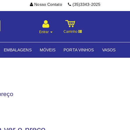
Nosso Contato
(35)3343-2025
Carrinho
Entrar
EMBALAGENS
MÓVEIS
PORTA VINHOS
VASOS
preço
a ver o preço