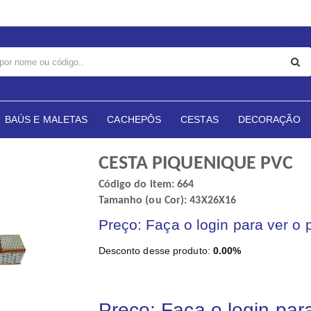
BAÚS E MALETAS
CACHEPÔS
CESTAS
DECORAÇÃO
CESTA PIQUENIQUE PVC
Código do item: 664
Tamanho (ou Cor): 43X26X16
Preço: Faça o login para ver o 
Desconto desse produto:
0.00%
Preço: Faça o login par