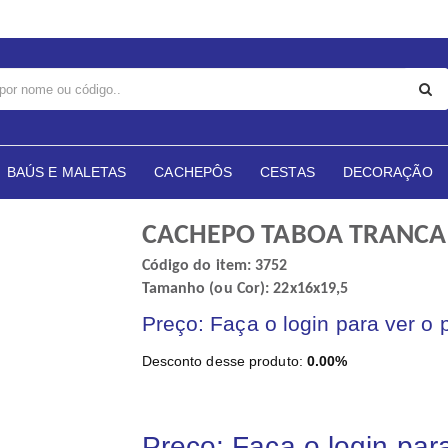
BAÚS E MALETAS
CACHEPÔS
CESTAS
DECORAÇÃO
CACHEPO TABOA TRANC
Código do item: 3752
Tamanho (ou Cor): 22x16x19,5
Preço: Faça o login para ver o 
Desconto desse produto:
0.00%
Preço: Faça o login par