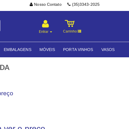
Nosso Contato
(35)3343-2025
Carrinho
Entrar
EMBALAGENS
MÓVEIS
PORTA VINHOS
VASOS
ADA
preço
a ver o preço